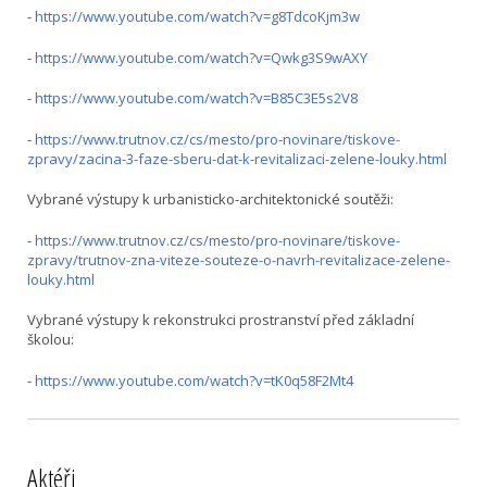
-
https://www.youtube.com/watch?v=g8TdcoKjm3w
-
https://www.youtube.com/watch?v=Qwkg3S9wAXY
-
https://www.youtube.com/watch?v=B85C3E5s2V8
-
https://www.trutnov.cz/cs/mesto/pro-novinare/tiskove-
zpravy/zacina-3-faze-sberu-dat-k-revitalizaci-zelene-louky.html
Vybrané výstupy k urbanisticko-architektonické soutěži:
-
https://www.trutnov.cz/cs/mesto/pro-novinare/tiskove-
zpravy/trutnov-zna-viteze-souteze-o-navrh-revitalizace-zelene-
louky.html
Vybrané výstupy k rekonstrukci prostranství před základní
školou:
-
https://www.youtube.com/watch?v=tK0q58F2Mt4
Aktéři