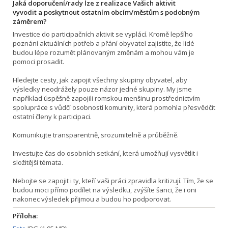
Jaká doporučení/rady lze z realizace Vašich aktivit
vyvodit a poskytnout ostatním obcím/městům s podobným
záměrem?
Investice do participačních aktivit se vyplácí. Kromě lepšího
poznání aktuálních potřeb a přání obyvatel zajistíte, že lidé
budou lépe rozumět plánovaným změnám a mohou vám je
pomoci prosadit.
Hledejte cesty, jak zapojit všechny skupiny obyvatel, aby
výsledky neodrážely pouze názor jedné skupiny. My jsme
například úspěšně zapojili romskou menšinu prostřednictvím
spolupráce s vůdčí osobností komunity, která pomohla přesvědčit
ostatní členy k participaci.
Komunikujte transparentně, srozumitelně a průběžně.
Investujte čas do osobních setkání, která umožňují vysvětlit i
složitější témata.
Nebojte se zapojit i ty, kteří vaši práci zpravidla kritizují. Tím, že se
budou moci přímo podílet na výsledku, zvýšíte šanci, že i oni
nakonec výsledek přijmou a budou ho podporovat.
Příloha: