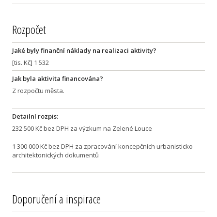
Rozpočet
Jaké byly finanční náklady na realizaci aktivity?
[tis. Kč] 1 532
Jak byla aktivita financována?
Z rozpočtu města.
Detailní rozpis:
232 500 Kč bez DPH za výzkum na Zelené Louce
1 300 000 Kč bez DPH za zpracování koncepčních urbanisticko-
architektonických dokumentů
Doporučení a inspirace