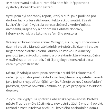
4/ Moderovaná diskuze: Pomohla nám hlouběji pochopit
výsledky dotazníkového šetření.
Výstupem byl podrobný report, který sloužil jako podklad pro
druhou fázi - urbanisticko-architektonickou soutěž. Z šesti
kvalitních návrhů vybírala porota složená z vedení města,
architektů, krajinářky a odborníků z oblastí dopravy,
inženýrských sítí a výzkumu veřejného prostoru.
Vítězný architektonický ateliér Ormigon, s. r. o., nyní zpracovává
územní studii a Manuál základních principů užití územní studie
Regenerace sídliště Zelená Louka v Trutnově. Dokumenty
poslouží jako návod pro město a projektanty, který koncepčně a
vizuálně sjednotí jednotlivé dílčí projekty rekonstrukcí ulic a
veřejných prostranství.
Město již zahájilo postupnou revitalizaci sídliště rekonstrukcí
veřejných prostor před základní školou, kterou obyvatelé označili
jako jednu z nejpotřebnějších změn. Plánuje se nové uspořádání
prostoru, oprava povrchu komunikací, jejich propojení a zklidnění
dopravy.
Z výzkumu vyplynula i potřeba občanské vybavenosti. Protože
město Trutnov v této části města nevlastnilo žádný vhodný objekt,
rozhodlo zastupitelstvo o výkupu bývalého obchodního domu