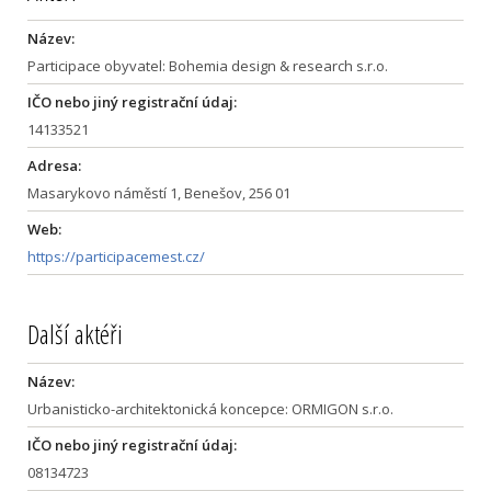
Název:
Participace obyvatel: Bohemia design & research s.r.o.
IČO nebo jiný registrační údaj:
14133521
Adresa:
Masarykovo náměstí 1, Benešov, 256 01
Web:
https://participacemest.cz/
Další aktéři
Název:
Urbanisticko-architektonická koncepce: ORMIGON s.r.o.
IČO nebo jiný registrační údaj:
08134723