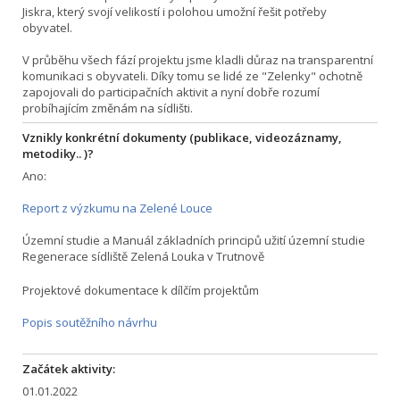
Jiskra, který svojí velikostí i polohou umožní řešit potřeby
obyvatel.
V průběhu všech fází projektu jsme kladli důraz na transparentní
komunikaci s obyvateli. Díky tomu se lidé ze "Zelenky" ochotně
zapojovali do participačních aktivit a nyní dobře rozumí
probíhajícím změnám na sídlišti.
Vznikly konkrétní dokumenty (publikace, videozáznamy,
metodiky.. )?
Ano:
Report z výzkumu na Zelené Louce
Územní studie a Manuál základních principů užití územní studie
Regenerace sídliště Zelená Louka v Trutnově
Projektové dokumentace k dílčím projektům
Popis soutěžního návrhu
Začátek aktivity:
01.01.2022