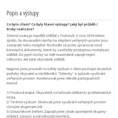
Popis a výstupy
Co bylo cílem? Co byly hlavní výstupy? Jaký byl průběh /
kroky realizace?
Zelená Louka je největší sídliště v Trutnově. V roce 2019 město
zjistilo, že dosavadní návrhy na zlepšení veřejných prostor jsou
zastaralé nebo neúplné. Rozhodlo se proto zpracovat nové
koncepční dokumenty, které by zastřešily postupnou revitalizaci
sídliště. Do jejich tvorby se měli maximálně zapojit nejen
odborníci, ale také obyvatelé sídliště.
Nejprve jsme provedli rozsáhlý výzkum s cílem pochopit skutečné
potřeby obyvatel a návštěvníků "Zelenky" a způsob využívání
veřejných prostor. Kombinovali jsme několik participačních
metod:
1/ Pocitová mapa: Obyvatelé označovali oblíbená i problematická
místa.
2/ Terénní výzkum: Sledovali jsme využívání veřejných prostor
různými skupinami lidí.
3/ Dotazníkové šetření: Zapojili jsme i jinak opomíjené skupiny -
mládež, seniory a národnostní menšiny.