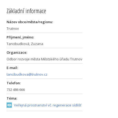
Základní informace
Název obce/města/regionu:
Trutnov
Příjmení, jméno:
Tancibudková, Zuzana
Organizace:
Odbor rozvoje města Městského úřadu Trutnov
E-mail:
tancibudkova@trutnov.cz
Telefon:
732 486 666
Téma:
Veřejná prostranství vč. regenerace sídlišť