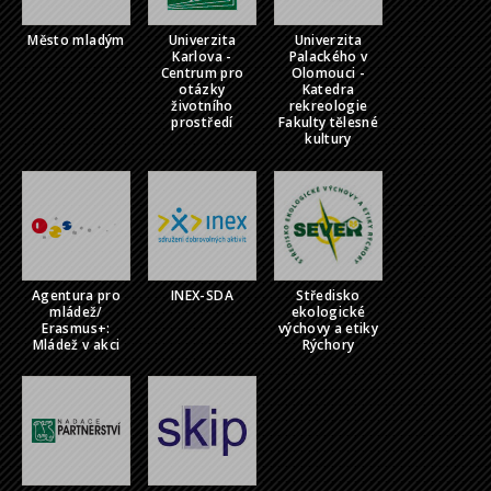
Město mladým
Univerzita
Univerzita
Karlova -
Palackého v
Centrum pro
Olomouci -
otázky
Katedra
životního
rekreologie
prostředí
Fakulty tělesné
kultury
Agentura pro
INEX-SDA
Středisko
mládež/
ekologické
Erasmus+:
výchovy a etiky
Mládež v akci
Rýchory