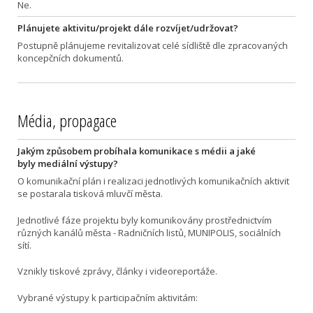
Ne.
Plánujete aktivitu/projekt dále rozvíjet/udržovat?
Postupně plánujeme revitalizovat celé sídliště dle zpracovaných
koncepčních dokumentů.
Média, propagace
Jakým způsobem probíhala komunikace s médii a jaké
byly mediální výstupy?
O komunikační plán i realizaci jednotlivých komunikačních aktivit
se postarala tisková mluvčí města.
Jednotlivé fáze projektu byly komunikovány prostřednictvím
různých kanálů města - Radničních listů, MUNIPOLIS, sociálních
sítí.
Vznikly tiskové zprávy, články i videoreportáže.
Vybrané výstupy k participačním aktivitám: