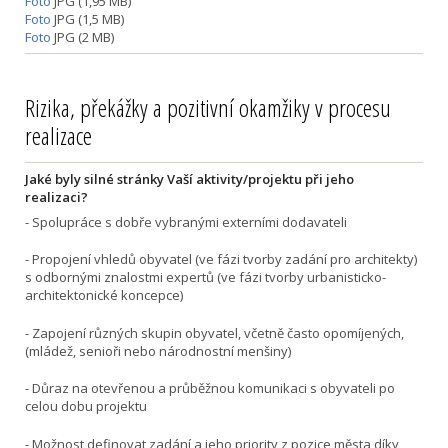
Foto
JPG (1,95 MB)
Foto
JPG (1,5 MB)
Foto
JPG (2 MB)
Rizika, překážky a pozitivní okamžiky v procesu
realizace
Jaké byly silné stránky Vaší aktivity/projektu při jeho
realizaci?
- Spolupráce s dobře vybranými externími dodavateli
- Propojení vhledů obyvatel (ve fázi tvorby zadání pro architekty)
s odbornými znalostmi expertů (ve fázi tvorby urbanisticko-
architektonické koncepce)
- Zapojení různých skupin obyvatel, včetně často opomíjených,
(mládež, senioři nebo národnostní menšiny)
- Důraz na otevřenou a průběžnou komunikaci s obyvateli po
celou dobu projektu
- Možnost definovat zadání a jeho priority z pozice města díky