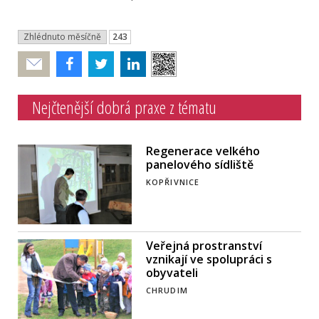
Zhlédnuto měsíčně
243
Poslat
Nejčtenější dobrá praxe z tématu
Regenerace velkého
panelového sídliště
KOPŘIVNICE
Veřejná prostranství
vznikají ve spolupráci s
obyvateli
CHRUDIM