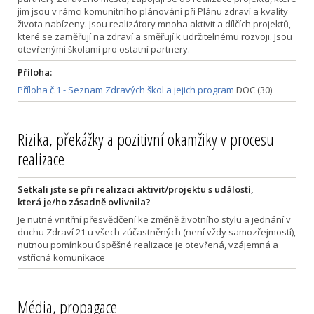
jim jsou v rámci komunitního plánování při Plánu zdraví a kvality
života nabízeny. Jsou realizátory mnoha aktivit a dílčích projektů,
které se zaměřují na zdraví a směřují k udržitelnému rozvoji. Jsou
otevřenými školami pro ostatní partnery.
Příloha:
Příloha č.1 - Seznam Zdravých škol a jejich program
DOC (30)
Rizika, překážky a pozitivní okamžiky v procesu
realizace
Setkali jste se při realizaci aktivit/projektu s událostí,
která je/ho zásadně ovlivnila?
Je nutné vnitřní přesvědčení ke změně životního stylu a jednání v
duchu Zdraví 21 u všech zúčastněných (není vždy samozřejmostí),
nutnou pomínkou úspěšné realizace je otevřená, vzájemná a
vstřícná komunikace
Média, propagace