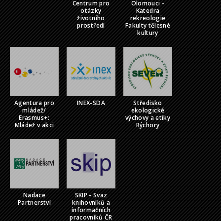
Centrum pro
Olomouci -
otázky
Katedra
životního
rekreologie
prostředí
Fakulty tělesné
kultury
Agentura pro
INEX-SDA
Středisko
mládež/
ekologické
Erasmus+:
výchovy a etiky
Mládež v akci
Rýchory
Nadace
SKIP - Svaz
Partnerství
knihovníků a
informačních
pracovníků ČR