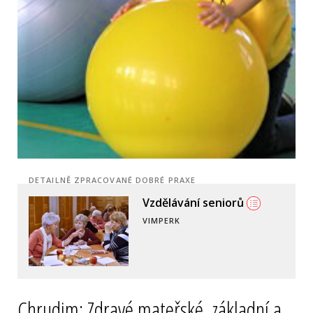
DETAILNĚ ZPRACOVANÉ DOBRÉ PRAXE
Školková fóra -
participace s nejmenšími
ROKYCANY
Chrudim: Zdravé mateřské, základní a