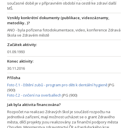
současné době je v přípravném období na cestě ke zdraví další
MŠ.
Vznikly konkrétní dokumenty (publikace, videozáznamy,
metodiky.. )?
ANO - byla pořízena fotodokumentace, video, konference Zdravá
škola ve Zdravém městě
Začátek aktivity:
01.09.1993
Konec aktivity:
30.11.2016
Příloha
Foto č.1 - čištění zubů - program pro děti k dentální hygieně
JPG
(900)
Foto č.2 - cvičení na overballech
JPG (900)
Jak byla aktivita financována?
Rozpočet na realizaci Zdravých škol je součástí rozpočtu na
jednotlivá zařízení, mají možnost ucházet se o grant Zdravého
města, dílčí projekty jsou realizovány za finanční podpory města
Chrudim, Ministerstva zdravotnictví ČR a Pardubického kraj