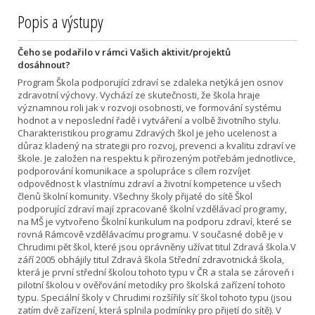
Popis a výstupy
Čeho se podařilo v rámci Vašich aktivit/projektů
dosáhnout?
Program Škola podporující zdraví se zdaleka netýká jen osnov
zdravotní výchovy. Vychází ze skutečnosti, že škola hraje
významnou roli jak v rozvoji osobnosti, ve formování systému
hodnot a v neposlední řadě i vytváření a volbě životního stylu.
Charakteristikou programu Zdravých škol je jeho ucelenost a
důraz kladený na strategii pro rozvoj, prevenci a kvalitu zdraví ve
škole. Je založen na respektu k přirozeným potřebám jednotlivce,
podporování komunikace a spolupráce s cílem rozvíjet
odpovědnost k vlastnímu zdraví a životní kompetence u všech
členů školní komunity. Všechny školy přijaté do sítě Škol
podporující zdraví mají zpracované školní vzdělávací programy,
na MŠ je vytvořeno Školní kurikulum na podporu zdraví, které se
rovná Rámcově vzdělávacímu programu. V současné době je v
Chrudimi pět škol, které jsou oprávněny užívat titul Zdravá škola.V
září 2005 obhájily titul Zdravá škola Střední zdravotnická škola,
která je první střední školou tohoto typu v ČR a stala se zároveň i
pilotní školou v ověřování metodiky pro školská zařízení tohoto
typu. Speciální školy v Chrudimi rozšířily síť škol tohoto typu (jsou
zatím dvě zařízení, která splnila podmínky pro přijetí do sítě). V