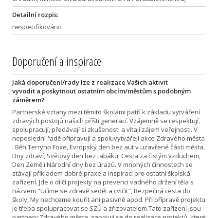
Detailní rozpis:
nespecifikováno
Doporučení a inspirace
Jaká doporučení/rady lze z realizace Vašich aktivit
vyvodit a poskytnout ostatním obcím/městům s podobným
záměrem?
Partnerské vztahy mezi těmito školami patří k základu vytváření
zdravých postojů našich příští generací. Vzájemně se respektují,
spolupracují, předávají si zkušenosti a vítají zájem veřejnosti. V
neposlední řadě připravují a spoluvytvářejí akce Zdravého města
: Běh Terryho Foxe, Evropský den bez aut v uzavřené části města,
Dny zdraví, Světový den bez tabáku, Cesta za čistým vzduchem,
Den Země i Národní dny bez úrazů. V mnohých činnostech se
stávají příkladem dobré praxe a inspirací pro ostatní školská
zařízení. Jde o dílčí projekty na prevenci vadného držení těla s
názvem "Učíme se zdravě sedět a cvičit", Bezpečná cesta do
školy, My nechceme kouřit ani pasivně apod. Při přípravě projektu
je třeba spolupracovat se SZÚ a zřizovatelem.Tato zařízení jsou
partnery Zdravého města, zapojují se do realizace projektů, které