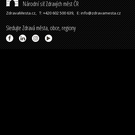
Národní síť Zdravých měst ČR
ZdravaMesta.cz,
T: +420 602 500 639,
E: info@zdravamesta.cz
Sledujte Zdravá města, obce, regiony
Partneři a spolupráce
Podpořeno