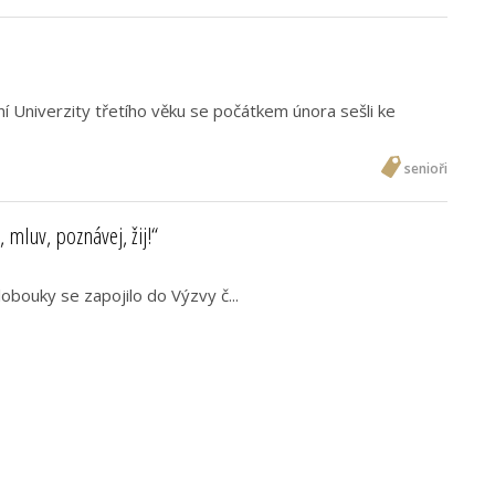
lní Univerzity třetího věku se počátkem února sešli ke
senioři
 mluv, poznávej, žij!“
bouky se zapojilo do Výzvy č...