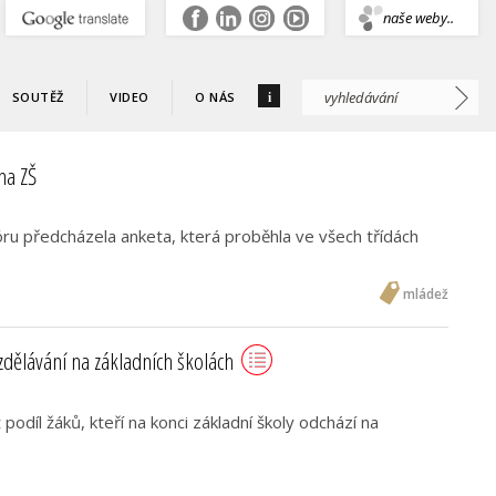
.
naše weby..
i
SOUTĚŽ
VIDEO
O NÁS
na ZŠ
u předcházela anketa, která proběhla ve všech třídách
mládež
dělávání na základních školách
 podíl žáků, kteří na konci základní školy odchází na