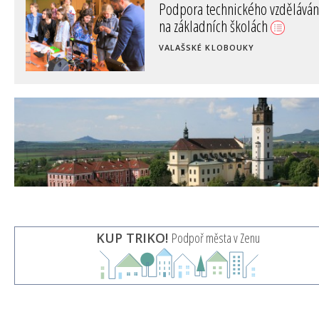
Podpora technického vzděláván
na základních školách
VALAŠSKÉ KLOBOUKY
KUP TRIKO!
Podpoř města v Zenu