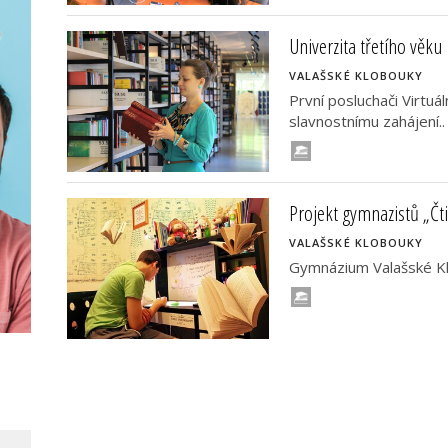
Univerzita třetího věku
VALAŠSKÉ KLOBOUKY
První posluchači Virtuá
slavnostnímu zahájení..
Projekt gymnazistů „Čti,
VALAŠSKÉ KLOBOUKY
Gymnázium Valašské Klo