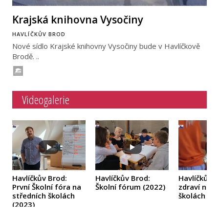
Krajská knihovna Vysočiny
HAVLÍČKŮV BROD
Nové sídlo Krajské knihovny Vysočiny bude v Havlíčkově
Brodě. ..
Videogalerie
Havlíčkův Brod:
Havlíčkův Brod:
Havlíčkův 
První Školní fóra na
Školní fórum
(2022)
zdraví na z
středních školách
školách
(20
(2023)