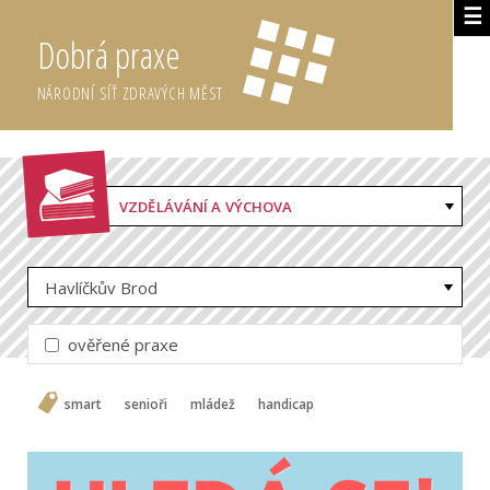
☰
Dobrá praxe
NÁRODNÍ SÍŤ ZDRAVÝCH MĚST
VZDĚLÁVÁNÍ A VÝCHOVA
Havlíčkův Brod
ověřené praxe
smart
senioři
mládež
handicap