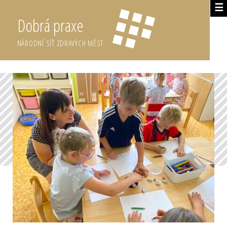
☰
Dobrá praxe
NÁRODNÍ SÍŤ ZDRAVÝCH MĚST