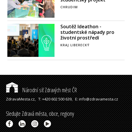
CHRUDIM
Soutěž Ideathon -
studentské nápady pro
životní prostředí
KRAJ LIBERECKÝ
Národní síť Zdravých měst ČR
ZdravaMesta.cz,
T: +420 602 500 639,
E: info@zdravamesta.cz
Sledujte Zdravá města, obce, regiony