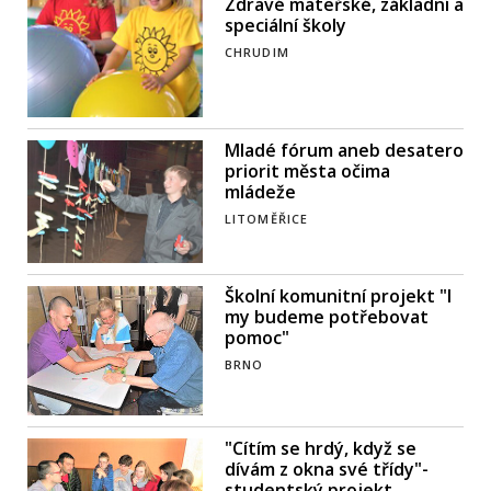
Zdravé mateřské, základní a
speciální školy
CHRUDIM
Mladé fórum aneb desatero
priorit města očima
mládeže
LITOMĚŘICE
Školní komunitní projekt "I
my budeme potřebovat
pomoc"
BRNO
"Cítím se hrdý, když se
dívám z okna své třídy"-
studentský projekt