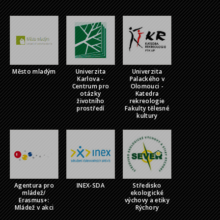
Město mladým
Univerzita
Univerzita
Karlova -
Palackého v
Centrum pro
Olomouci -
otázky
Katedra
životního
rekreologie
prostředí
Fakulty tělesné
kultury
Agentura pro
INEX-SDA
Středisko
mládež/
ekologické
Erasmus+:
výchovy a etiky
Mládež v akci
Rýchory