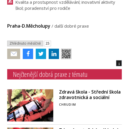
Kvalita a prostupnost vzdělávání; inovativní aktivity
škol; poradenství pro rodiče
Praha-D.Měcholupy
/
další dobré praxe
Zhlédnuto měsíčně
25
Poslat
i
Nejčtenější dobrá praxe z tématu
Zdravá škola - Střední škola
zdravotnická a sociální
CHRUDIM