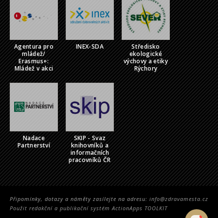
Agentura pro
INEX-SDA
Středisko
mládež/
ekologické
Erasmus+:
výchovy a etiky
Mládež v akci
Rýchory
Nadace
SKIP - Svaz
Partnerství
knihovníků a
informačních
pracovníků ČR
Připomínky, dotazy a náměty zasílejte na adresu:
info@zdravamesta.cz
Použit redakční a publikační systém ActionApps TOOLKIT