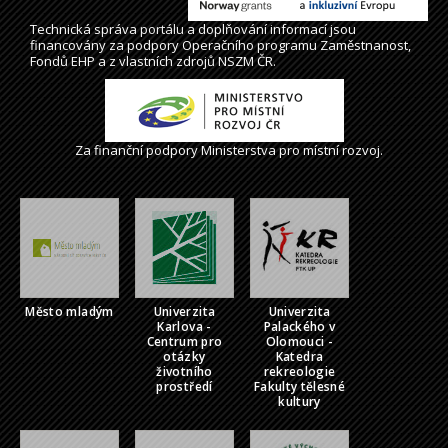
Technická správa
portálu
a doplňování informací jsou
financovány za podpory Operačního programu Zaměstnanost,
Fondů EHP a z vlastních zdrojů NSZM ČR.
Za finanční podpory Ministerstva pro místní rozvoj.
Město mladým
Univerzita
Univerzita
Karlova -
Palackého v
Centrum pro
Olomouci -
otázky
Katedra
životního
rekreologie
prostředí
Fakulty tělesné
kultury