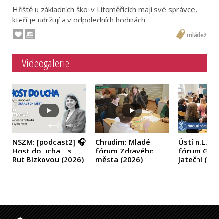
Hřiště u základních škol v Litoměřicích mají své správce,
kteří je udržují a v odpoledních hodinách..
mládež
Videogalerie
NSZM: [podcast2] 🎧
Chrudim: Mladé
Ústí n.L.: Š
Host do ucha .. s
fórum Zdravého
fórum Gym
Rut Bízkovou
(2026)
města
(2026)
Jateční
(20