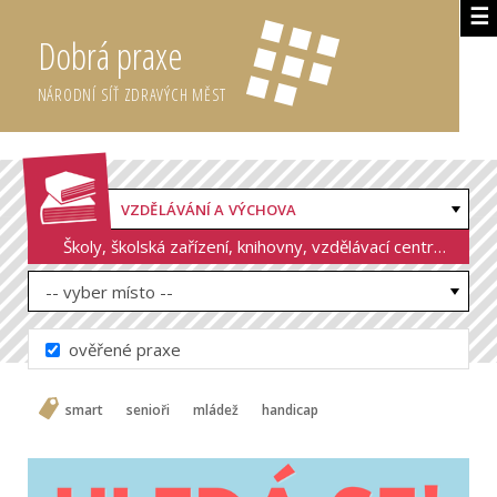
☰
Dobrá praxe
NÁRODNÍ SÍŤ ZDRAVÝCH MĚST
VZDĚLÁVÁNÍ A VÝCHOVA
Školy, školská zařízení, knihovny, vzdělávací centra - budovy, vybavení, personál; planování
-- vyber místo --
ověřené praxe
smart
senioři
mládež
handicap